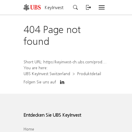
KeyInvest
404 Page not
found
Short URL:
https://keyinvest-ch.ubs.com/produkt/detail/index/isin/CH1574362443
You are here:
UBS KeyInvest Switzerland
Produktdetail
Folgen Sie uns auf
Entdecken Sie UBS KeyInvest
Home