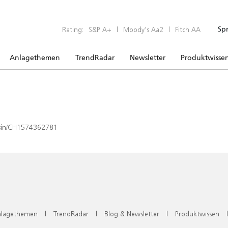
Rating:
S&P A+
|
Moody’s Aa2
|
Fitch AA
Sp
Anlagethemen
TrendRadar
Newsletter
Produktwisse
x/isin/CH1574362781
lagethemen
|
TrendRadar
|
Blog & Newsletter
|
Produktwissen
|