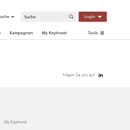
rache
Login
n
Kampagnen
My KeyInvest
Tools
Folgen Sie uns auf
My KeyInvest