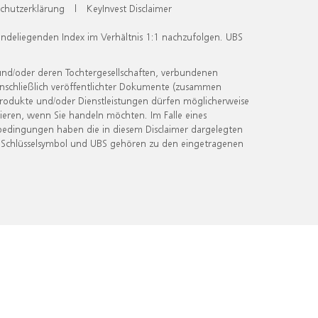
chutzerklärung
|
KeyInvest Disclaimer
undeliegenden Index im Verhältnis 1:1 nachzufolgen. UBS
und/oder deren Tochtergesellschaften, verbundenen
inschließlich veröffentlichter Dokumente (zusammen
 Produkte und/oder Dienstleistungen dürfen möglicherweise
ieren, wenn Sie handeln möchten. Im Falle eines
bedingungen haben die in diesem Disclaimer dargelegten
 Schlüsselsymbol und UBS gehören zu den eingetragenen