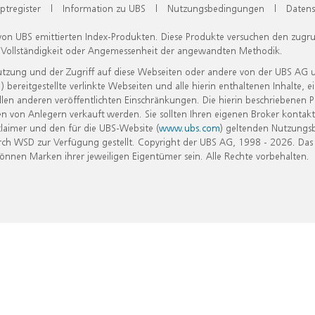
ptregister
|
Information zu UBS
|
Nutzungsbedingungen
|
Datens
 von UBS emittierten Index-Produkten. Diese Produkte versuchen den zugr
, Vollständigkeit oder Angemessenheit der angewandten Methodik.
Nutzung und der Zugriff auf diese Webseiten oder andere von der UBS AG 
eitgestellte verlinkte Webseiten und alle hierin enthaltenen Inhalte, e
allen anderen veröffentlichten Einschränkungen. Die hierin beschriebenen
n von Anlegern verkauft werden. Sie sollten Ihren eigenen Broker kontakt
laimer und den für die UBS-Website (
www.ubs.com
) geltenden Nutzungs
h WSD zur Verfügung gestellt. Copyright der UBS AG, 1998 - 2026. Das
nen Marken ihrer jeweiligen Eigentümer sein. Alle Rechte vorbehalten.