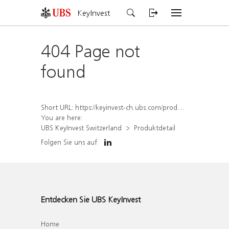
KeyInvest
404 Page not
found
Short URL:
https://keyinvest-ch.ubs.com/produkt/detail/index/isin/CH1574363052
You are here:
UBS KeyInvest Switzerland
Produktdetail
Folgen Sie uns auf
Entdecken Sie UBS KeyInvest
Home