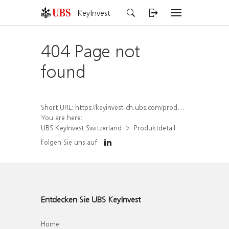
KeyInvest
404 Page not
found
Short URL:
https://keyinvest-ch.ubs.com/produkt/detail/index/isin/CH1574363144
You are here:
UBS KeyInvest Switzerland
Produktdetail
Folgen Sie uns auf
Entdecken Sie UBS KeyInvest
Home