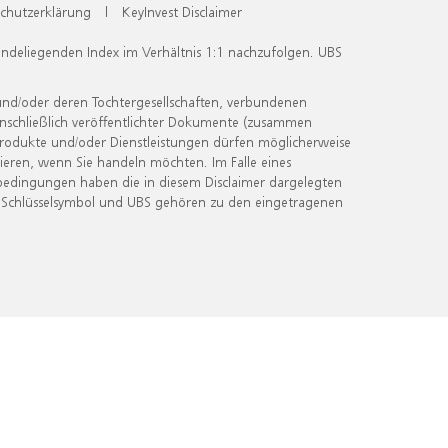
chutzerklärung
|
KeyInvest Disclaimer
undeliegenden Index im Verhältnis 1:1 nachzufolgen. UBS
und/oder deren Tochtergesellschaften, verbundenen
inschließlich veröffentlichter Dokumente (zusammen
 Produkte und/oder Dienstleistungen dürfen möglicherweise
ieren, wenn Sie handeln möchten. Im Falle eines
bedingungen haben die in diesem Disclaimer dargelegten
 Schlüsselsymbol und UBS gehören zu den eingetragenen