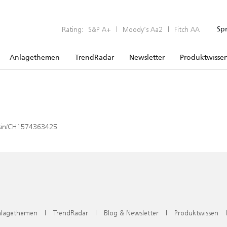
Rating:
S&P A+
|
Moody’s Aa2
|
Fitch AA
Sp
Anlagethemen
TrendRadar
Newsletter
Produktwisse
x/isin/CH1574363425
lagethemen
|
TrendRadar
|
Blog & Newsletter
|
Produktwissen
|