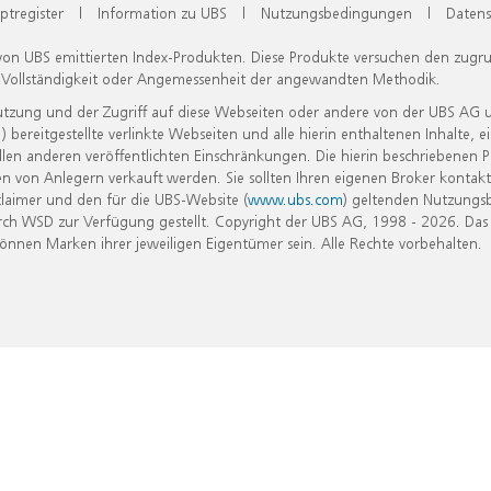
ptregister
|
Information zu UBS
|
Nutzungsbedingungen
|
Datens
 von UBS emittierten Index-Produkten. Diese Produkte versuchen den zugr
, Vollständigkeit oder Angemessenheit der angewandten Methodik.
Nutzung und der Zugriff auf diese Webseiten oder andere von der UBS AG 
eitgestellte verlinkte Webseiten und alle hierin enthaltenen Inhalte, e
allen anderen veröffentlichten Einschränkungen. Die hierin beschriebenen
n von Anlegern verkauft werden. Sie sollten Ihren eigenen Broker kontakt
laimer und den für die UBS-Website (
www.ubs.com
) geltenden Nutzungs
h WSD zur Verfügung gestellt. Copyright der UBS AG, 1998 - 2026. Das
nen Marken ihrer jeweiligen Eigentümer sein. Alle Rechte vorbehalten.