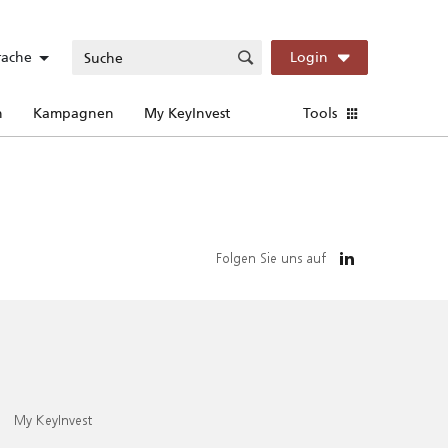
rache
Login
n
Kampagnen
My KeyInvest
Tools
Folgen Sie uns auf
My KeyInvest