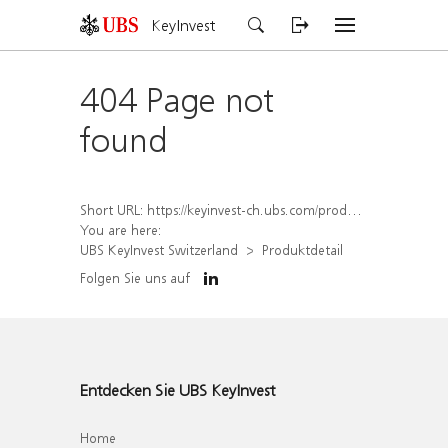
KeyInvest
404 Page not
found
Short URL:
https://keyinvest-ch.ubs.com/produkt/detail/index/isin/CH1574363649
You are here:
UBS KeyInvest Switzerland
Produktdetail
Folgen Sie uns auf
Entdecken Sie UBS KeyInvest
Home