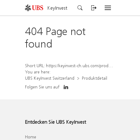
KeyInvest
404 Page not
found
Short URL:
https://keyinvest-ch.ubs.com/produkt/detail/index/isin/CH1574363698
You are here:
UBS KeyInvest Switzerland
Produktdetail
Folgen Sie uns auf
Entdecken Sie UBS KeyInvest
Home