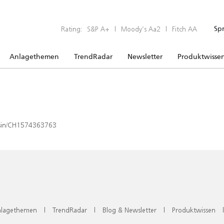
Rating:
S&P A+
|
Moody’s Aa2
|
Fitch AA
Sp
Anlagethemen
TrendRadar
Newsletter
Produktwisse
x/isin/CH1574363763
lagethemen
|
TrendRadar
|
Blog & Newsletter
|
Produktwissen
|