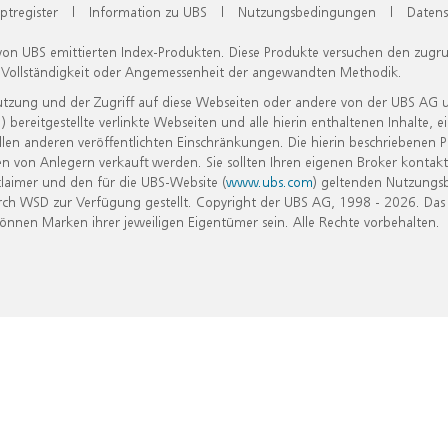
ptregister
|
Information zu UBS
|
Nutzungsbedingungen
|
Datens
 von UBS emittierten Index-Produkten. Diese Produkte versuchen den zugr
, Vollständigkeit oder Angemessenheit der angewandten Methodik.
Nutzung und der Zugriff auf diese Webseiten oder andere von der UBS AG 
eitgestellte verlinkte Webseiten und alle hierin enthaltenen Inhalte, e
allen anderen veröffentlichten Einschränkungen. Die hierin beschriebenen
n von Anlegern verkauft werden. Sie sollten Ihren eigenen Broker kontakt
laimer und den für die UBS-Website (
www.ubs.com
) geltenden Nutzungs
h WSD zur Verfügung gestellt. Copyright der UBS AG, 1998 - 2026. Das
nen Marken ihrer jeweiligen Eigentümer sein. Alle Rechte vorbehalten.