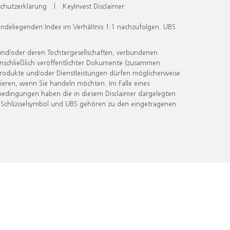
chutzerklärung
|
KeyInvest Disclaimer
undeliegenden Index im Verhältnis 1:1 nachzufolgen. UBS
und/oder deren Tochtergesellschaften, verbundenen
inschließlich veröffentlichter Dokumente (zusammen
 Produkte und/oder Dienstleistungen dürfen möglicherweise
ieren, wenn Sie handeln möchten. Im Falle eines
bedingungen haben die in diesem Disclaimer dargelegten
 Schlüsselsymbol und UBS gehören zu den eingetragenen