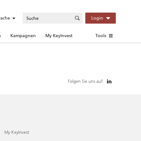
rache
Login
n
Kampagnen
My KeyInvest
Tools
Folgen Sie uns auf
My KeyInvest