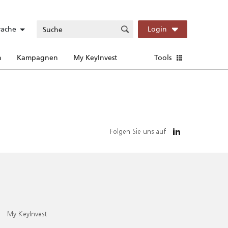
rache
Login
n
Kampagnen
My KeyInvest
Tools
Folgen Sie uns auf
My KeyInvest