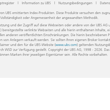
ptregister
|
Information zu UBS
|
Nutzungsbedingungen
|
Datens
 von UBS emittierten Index-Produkten. Diese Produkte versuchen den zugr
, Vollständigkeit oder Angemessenheit der angewandten Methodik.
Nutzung und der Zugriff auf diese Webseiten oder andere von der UBS AG 
eitgestellte verlinkte Webseiten und alle hierin enthaltenen Inhalte, e
allen anderen veröffentlichten Einschränkungen. Die hierin beschriebenen
n von Anlegern verkauft werden. Sie sollten Ihren eigenen Broker kontakt
laimer und den für die UBS-Website (
www.ubs.com
) geltenden Nutzungs
h WSD zur Verfügung gestellt. Copyright der UBS AG, 1998 - 2026. Das
nen Marken ihrer jeweiligen Eigentümer sein. Alle Rechte vorbehalten.