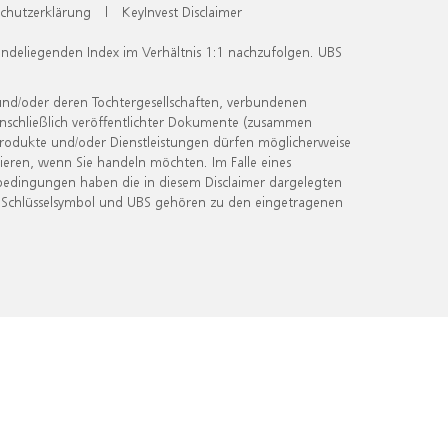
chutzerklärung
|
KeyInvest Disclaimer
undeliegenden Index im Verhältnis 1:1 nachzufolgen. UBS
und/oder deren Tochtergesellschaften, verbundenen
inschließlich veröffentlichter Dokumente (zusammen
 Produkte und/oder Dienstleistungen dürfen möglicherweise
ieren, wenn Sie handeln möchten. Im Falle eines
bedingungen haben die in diesem Disclaimer dargelegten
 Schlüsselsymbol und UBS gehören zu den eingetragenen