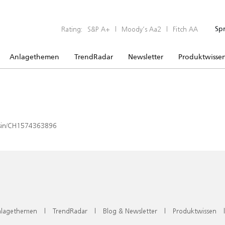
Rating:
S&P A+
|
Moody’s Aa2
|
Fitch AA
Sp
Anlagethemen
TrendRadar
Newsletter
Produktwisse
x/isin/CH1574363896
lagethemen
|
TrendRadar
|
Blog & Newsletter
|
Produktwissen
|