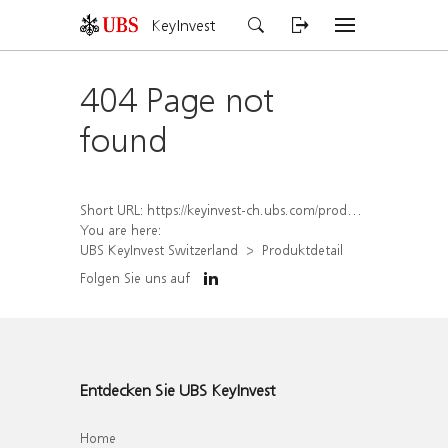
KeyInvest
404 Page not
found
Short URL:
https://keyinvest-ch.ubs.com/produkt/detail/index/isin/CH1574363920
You are here:
UBS KeyInvest Switzerland
Produktdetail
Folgen Sie uns auf
Entdecken Sie UBS KeyInvest
Home