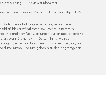
chutzerklärung
|
KeyInvest Disclaimer
undeliegenden Index im Verhältnis 1:1 nachzufolgen. UBS
und/oder deren Tochtergesellschaften, verbundenen
inschließlich veröffentlichter Dokumente (zusammen
 Produkte und/oder Dienstleistungen dürfen möglicherweise
ieren, wenn Sie handeln möchten. Im Falle eines
bedingungen haben die in diesem Disclaimer dargelegten
 Schlüsselsymbol und UBS gehören zu den eingetragenen