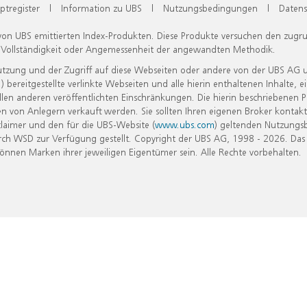
ptregister
|
Information zu UBS
|
Nutzungsbedingungen
|
Datens
 von UBS emittierten Index-Produkten. Diese Produkte versuchen den zugr
, Vollständigkeit oder Angemessenheit der angewandten Methodik.
Nutzung und der Zugriff auf diese Webseiten oder andere von der UBS AG 
eitgestellte verlinkte Webseiten und alle hierin enthaltenen Inhalte, e
allen anderen veröffentlichten Einschränkungen. Die hierin beschriebenen
n von Anlegern verkauft werden. Sie sollten Ihren eigenen Broker kontakt
laimer und den für die UBS-Website (
www.ubs.com
) geltenden Nutzungs
h WSD zur Verfügung gestellt. Copyright der UBS AG, 1998 - 2026. Das
nen Marken ihrer jeweiligen Eigentümer sein. Alle Rechte vorbehalten.