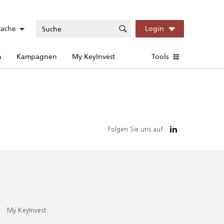
rache
Login
n
Kampagnen
My KeyInvest
Tools
Folgen Sie uns auf
My KeyInvest