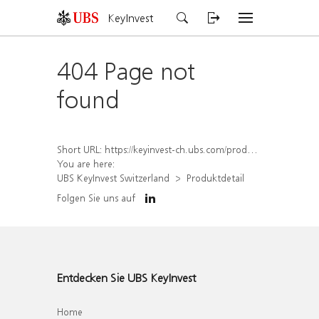
KeyInvest
404 Page not
found
Short URL:
https://keyinvest-ch.ubs.com/produkt/detail/index/isin/CH1574364639
You are here:
UBS KeyInvest Switzerland
Produktdetail
Folgen Sie uns auf
Entdecken Sie UBS KeyInvest
Home