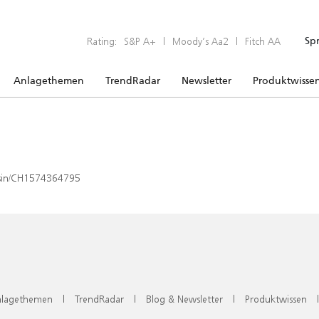
Rating:
S&P A+
|
Moody’s Aa2
|
Fitch AA
Sp
Anlagethemen
TrendRadar
Newsletter
Produktwisse
x/isin/CH1574364795
lagethemen
|
TrendRadar
|
Blog & Newsletter
|
Produktwissen
|