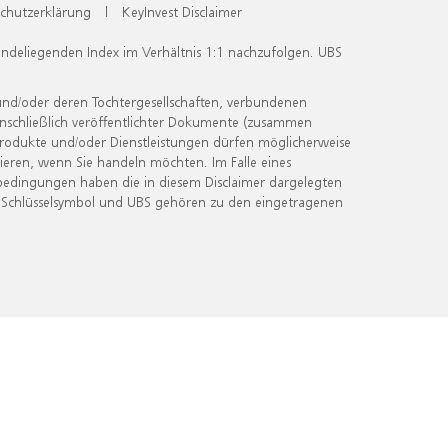
chutzerklärung
|
KeyInvest Disclaimer
undeliegenden Index im Verhältnis 1:1 nachzufolgen. UBS
und/oder deren Tochtergesellschaften, verbundenen
inschließlich veröffentlichter Dokumente (zusammen
 Produkte und/oder Dienstleistungen dürfen möglicherweise
ieren, wenn Sie handeln möchten. Im Falle eines
bedingungen haben die in diesem Disclaimer dargelegten
 Schlüsselsymbol und UBS gehören zu den eingetragenen