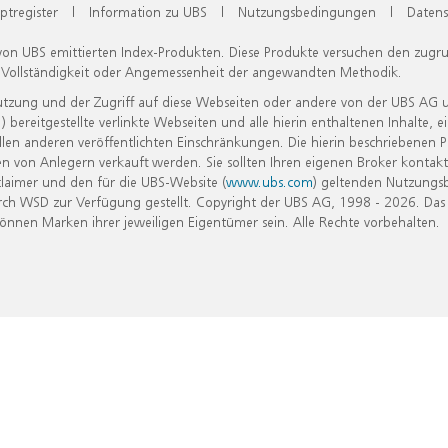
ptregister
|
Information zu UBS
|
Nutzungsbedingungen
|
Datens
 von UBS emittierten Index-Produkten. Diese Produkte versuchen den zugr
, Vollständigkeit oder Angemessenheit der angewandten Methodik.
Nutzung und der Zugriff auf diese Webseiten oder andere von der UBS AG 
eitgestellte verlinkte Webseiten und alle hierin enthaltenen Inhalte, e
allen anderen veröffentlichten Einschränkungen. Die hierin beschriebenen
n von Anlegern verkauft werden. Sie sollten Ihren eigenen Broker kontakt
laimer und den für die UBS-Website (
www.ubs.com
) geltenden Nutzungs
h WSD zur Verfügung gestellt. Copyright der UBS AG, 1998 - 2026. Das
nen Marken ihrer jeweiligen Eigentümer sein. Alle Rechte vorbehalten.