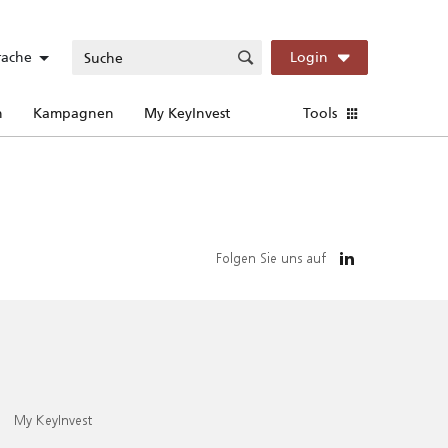
rache
Login
n
Kampagnen
My KeyInvest
Tools
Folgen Sie uns auf
My KeyInvest