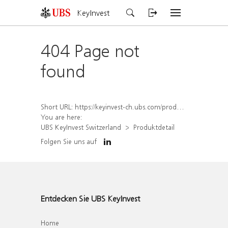
KeyInvest
404 Page not
found
Short URL:
https://keyinvest-ch.ubs.com/produkt/detail/index/isin/CH1574365412
You are here:
UBS KeyInvest Switzerland
Produktdetail
Folgen Sie uns auf
Entdecken Sie UBS KeyInvest
Home