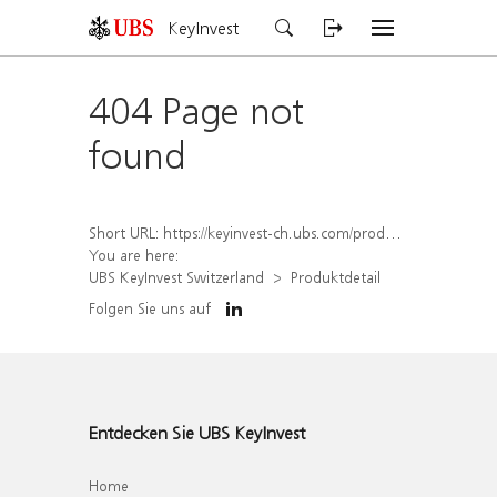
KeyInvest
404 Page not
found
Short URL:
https://keyinvest-ch.ubs.com/produkt/detail/index/isin/CH1574365990
You are here:
UBS KeyInvest Switzerland
Produktdetail
Folgen Sie uns auf
Entdecken Sie UBS KeyInvest
Home