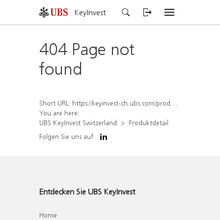
KeyInvest
404 Page not
found
Short URL:
https://keyinvest-ch.ubs.com/produkt/detail/index/isin/CH1574366246
You are here:
UBS KeyInvest Switzerland
Produktdetail
Folgen Sie uns auf
Entdecken Sie UBS KeyInvest
Home