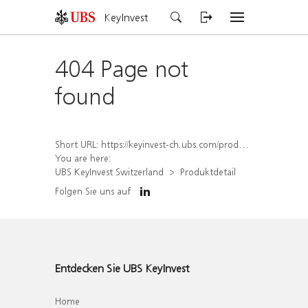
KeyInvest
404 Page not
found
Short URL:
https://keyinvest-ch.ubs.com/produkt/detail/index/isin/CH1574366543
You are here:
UBS KeyInvest Switzerland
Produktdetail
Folgen Sie uns auf
Entdecken Sie UBS KeyInvest
Home