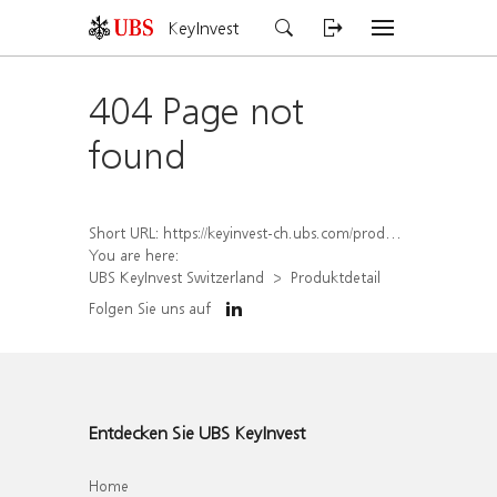
KeyInvest
404 Page not
found
Short URL:
https://keyinvest-ch.ubs.com/produkt/detail/index/isin/CH1574366568
You are here:
UBS KeyInvest Switzerland
Produktdetail
Folgen Sie uns auf
Entdecken Sie UBS KeyInvest
Home