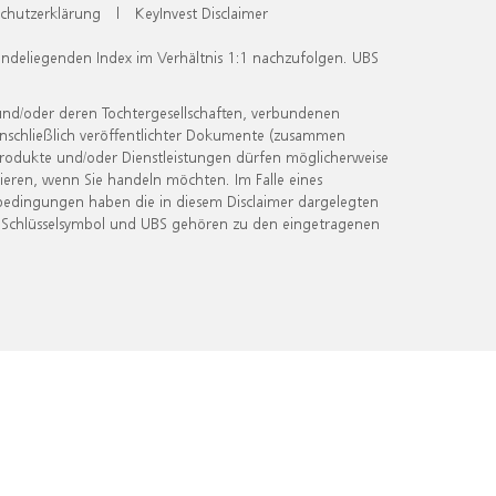
chutzerklärung
|
KeyInvest Disclaimer
undeliegenden Index im Verhältnis 1:1 nachzufolgen. UBS
und/oder deren Tochtergesellschaften, verbundenen
inschließlich veröffentlichter Dokumente (zusammen
 Produkte und/oder Dienstleistungen dürfen möglicherweise
ieren, wenn Sie handeln möchten. Im Falle eines
bedingungen haben die in diesem Disclaimer dargelegten
 Schlüsselsymbol und UBS gehören zu den eingetragenen