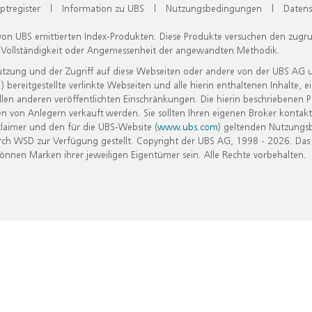
ptregister
|
Information zu UBS
|
Nutzungsbedingungen
|
Datens
 von UBS emittierten Index-Produkten. Diese Produkte versuchen den zugr
, Vollständigkeit oder Angemessenheit der angewandten Methodik.
Nutzung und der Zugriff auf diese Webseiten oder andere von der UBS AG 
eitgestellte verlinkte Webseiten und alle hierin enthaltenen Inhalte, e
allen anderen veröffentlichten Einschränkungen. Die hierin beschriebenen
n von Anlegern verkauft werden. Sie sollten Ihren eigenen Broker kontakt
laimer und den für die UBS-Website (
www.ubs.com
) geltenden Nutzungs
h WSD zur Verfügung gestellt. Copyright der UBS AG, 1998 - 2026. Das
nen Marken ihrer jeweiligen Eigentümer sein. Alle Rechte vorbehalten.