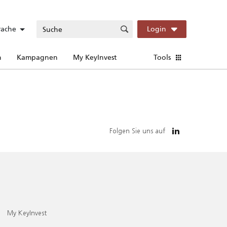
rache
Login
n
Kampagnen
My KeyInvest
Tools
Folgen Sie uns auf
My KeyInvest