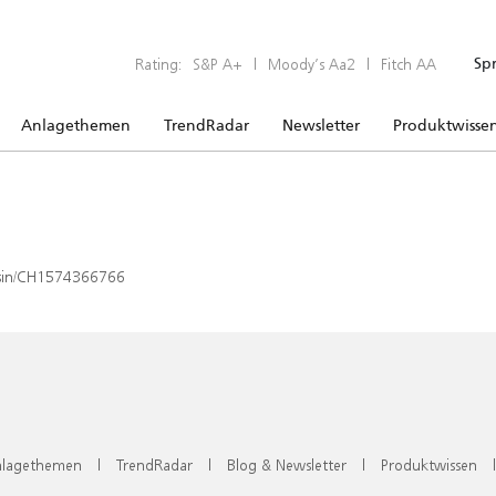
Rating:
S&P A+
|
Moody’s Aa2
|
Fitch AA
Sp
Anlagethemen
TrendRadar
Newsletter
Produktwisse
x/isin/CH1574366766
lagethemen
|
TrendRadar
|
Blog & Newsletter
|
Produktwissen
|