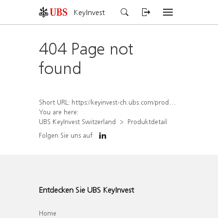
KeyInvest
404 Page not
found
Short URL:
https://keyinvest-ch.ubs.com/produkt/detail/index/isin/CH1574366808
You are here:
UBS KeyInvest Switzerland
Produktdetail
Folgen Sie uns auf
Entdecken Sie UBS KeyInvest
Home