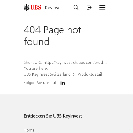
KeyInvest
404 Page not
found
Short URL:
https://keyinvest-ch.ubs.com/produkt/detail/index/isin/CH1574367053
You are here:
UBS KeyInvest Switzerland
Produktdetail
Folgen Sie uns auf
Entdecken Sie UBS KeyInvest
Home