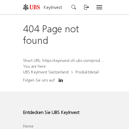
KeyInvest
404 Page not
found
Short URL:
https://keyinvest-ch.ubs.com/produkt/detail/index/isin/CH1574367236
You are here:
UBS KeyInvest Switzerland
Produktdetail
Folgen Sie uns auf
Entdecken Sie UBS KeyInvest
Home