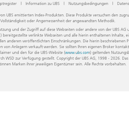
ptregister
|
Information zu UBS
|
Nutzungsbedingungen
|
Datens
 von UBS emittierten Index-Produkten. Diese Produkte versuchen den zugr
, Vollständigkeit oder Angemessenheit der angewandten Methodik.
Nutzung und der Zugriff auf diese Webseiten oder andere von der UBS AG 
eitgestellte verlinkte Webseiten und alle hierin enthaltenen Inhalte, e
allen anderen veröffentlichten Einschränkungen. Die hierin beschriebenen
n von Anlegern verkauft werden. Sie sollten Ihren eigenen Broker kontakt
laimer und den für die UBS-Website (
www.ubs.com
) geltenden Nutzungs
h WSD zur Verfügung gestellt. Copyright der UBS AG, 1998 - 2026. Das
nen Marken ihrer jeweiligen Eigentümer sein. Alle Rechte vorbehalten.