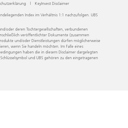
chutzerklärung
|
KeyInvest Disclaimer
undeliegenden Index im Verhältnis 1:1 nachzufolgen. UBS
und/oder deren Tochtergesellschaften, verbundenen
inschließlich veröffentlichter Dokumente (zusammen
 Produkte und/oder Dienstleistungen dürfen möglicherweise
ieren, wenn Sie handeln möchten. Im Falle eines
bedingungen haben die in diesem Disclaimer dargelegten
 Schlüsselsymbol und UBS gehören zu den eingetragenen