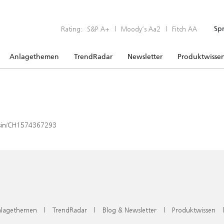
Rating:
S&P A+
|
Moody’s Aa2
|
Fitch AA
Sp
Anlagethemen
TrendRadar
Newsletter
Produktwisse
x/isin/CH1574367293
lagethemen
|
TrendRadar
|
Blog & Newsletter
|
Produktwissen
|