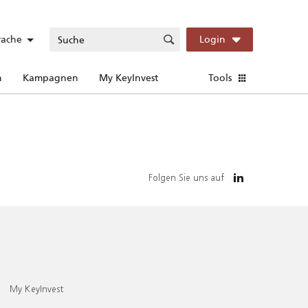
rache
Login
n
Kampagnen
My KeyInvest
Tools
Folgen Sie uns auf
My KeyInvest