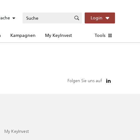
rache
Login
n
Kampagnen
My KeyInvest
Tools
Folgen Sie uns auf
My KeyInvest