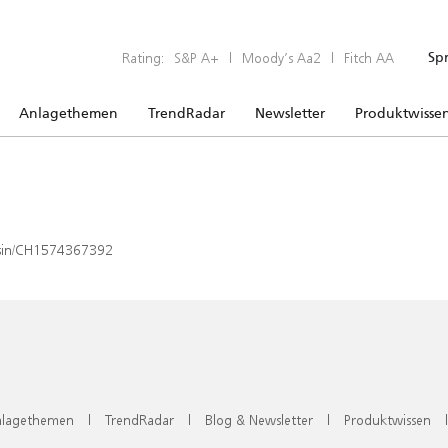
Rating:
S&P A+
|
Moody’s Aa2
|
Fitch AA
Sp
Anlagethemen
TrendRadar
Newsletter
Produktwisse
x/isin/CH1574367392
lagethemen
|
TrendRadar
|
Blog & Newsletter
|
Produktwissen
|