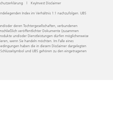
chutzerklärung
|
KeyInvest Disclaimer
undeliegenden Index im Verhältnis 1:1 nachzufolgen. UBS
und/oder deren Tochtergesellschaften, verbundenen
inschließlich veröffentlichter Dokumente (zusammen
 Produkte und/oder Dienstleistungen dürfen möglicherweise
ieren, wenn Sie handeln möchten. Im Falle eines
bedingungen haben die in diesem Disclaimer dargelegten
 Schlüsselsymbol und UBS gehören zu den eingetragenen