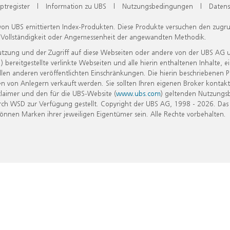
ptregister
|
Information zu UBS
|
Nutzungsbedingungen
|
Datens
 von UBS emittierten Index-Produkten. Diese Produkte versuchen den zugr
, Vollständigkeit oder Angemessenheit der angewandten Methodik.
Nutzung und der Zugriff auf diese Webseiten oder andere von der UBS AG 
eitgestellte verlinkte Webseiten und alle hierin enthaltenen Inhalte, e
allen anderen veröffentlichten Einschränkungen. Die hierin beschriebenen
n von Anlegern verkauft werden. Sie sollten Ihren eigenen Broker kontakt
laimer und den für die UBS-Website (
www.ubs.com
) geltenden Nutzungs
h WSD zur Verfügung gestellt. Copyright der UBS AG, 1998 - 2026. Das
nen Marken ihrer jeweiligen Eigentümer sein. Alle Rechte vorbehalten.