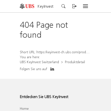
KeyInvest
404 Page not
found
Short URL:
https://keyinvest-ch.ubs.com/produkt/detail/index/isin/CH1574367731
You are here:
UBS KeyInvest Switzerland
Produktdetail
Folgen Sie uns auf
Entdecken Sie UBS KeyInvest
Home