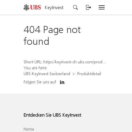
KeyInvest
404 Page not
found
Short URL:
https://keyinvest-ch.ubs.com/produkt/detail/index/isin/CH1574367822
You are here:
UBS KeyInvest Switzerland
Produktdetail
Folgen Sie uns auf
Entdecken Sie UBS KeyInvest
Home