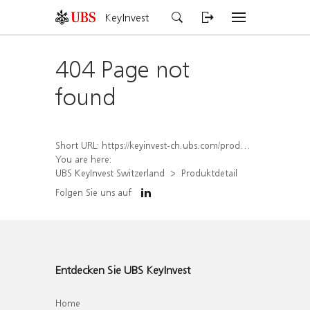
KeyInvest
404 Page not
found
Short URL:
https://keyinvest-ch.ubs.com/produkt/detail/index/isin/CH1574368010
You are here:
UBS KeyInvest Switzerland
Produktdetail
Folgen Sie uns auf
Entdecken Sie UBS KeyInvest
Home