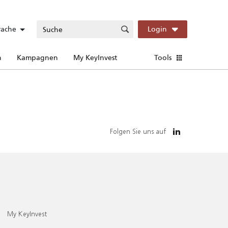
rache
Login
n
Kampagnen
My KeyInvest
Tools
Folgen Sie uns auf
My KeyInvest