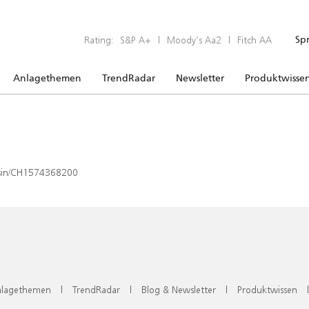
Rating:
S&P A+
|
Moody’s Aa2
|
Fitch AA
Sp
Anlagethemen
TrendRadar
Newsletter
Produktwisse
x/isin/CH1574368200
lagethemen
|
TrendRadar
|
Blog & Newsletter
|
Produktwissen
|