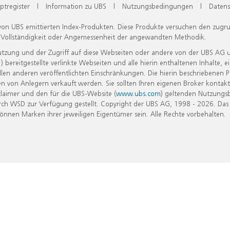
ptregister
|
Information zu UBS
|
Nutzungsbedingungen
|
Datens
 von UBS emittierten Index-Produkten. Diese Produkte versuchen den zugr
, Vollständigkeit oder Angemessenheit der angewandten Methodik.
Nutzung und der Zugriff auf diese Webseiten oder andere von der UBS AG 
eitgestellte verlinkte Webseiten und alle hierin enthaltenen Inhalte, e
allen anderen veröffentlichten Einschränkungen. Die hierin beschriebenen
n von Anlegern verkauft werden. Sie sollten Ihren eigenen Broker kontakt
laimer und den für die UBS-Website (
www.ubs.com
) geltenden Nutzungs
h WSD zur Verfügung gestellt. Copyright der UBS AG, 1998 - 2026. Das
nen Marken ihrer jeweiligen Eigentümer sein. Alle Rechte vorbehalten.