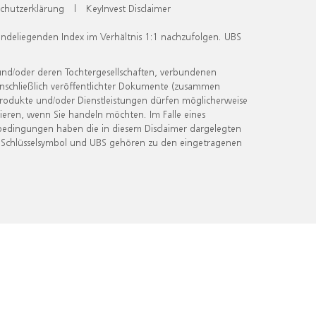
chutzerklärung
|
KeyInvest Disclaimer
undeliegenden Index im Verhältnis 1:1 nachzufolgen. UBS
und/oder deren Tochtergesellschaften, verbundenen
inschließlich veröffentlichter Dokumente (zusammen
 Produkte und/oder Dienstleistungen dürfen möglicherweise
ieren, wenn Sie handeln möchten. Im Falle eines
bedingungen haben die in diesem Disclaimer dargelegten
 Schlüsselsymbol und UBS gehören zu den eingetragenen