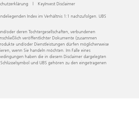
chutzerklärung
|
KeyInvest Disclaimer
undeliegenden Index im Verhältnis 1:1 nachzufolgen. UBS
und/oder deren Tochtergesellschaften, verbundenen
inschließlich veröffentlichter Dokumente (zusammen
 Produkte und/oder Dienstleistungen dürfen möglicherweise
ieren, wenn Sie handeln möchten. Im Falle eines
bedingungen haben die in diesem Disclaimer dargelegten
 Schlüsselsymbol und UBS gehören zu den eingetragenen