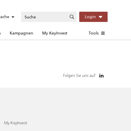
rache
Login
n
Kampagnen
My KeyInvest
Tools
Folgen Sie uns auf
My KeyInvest