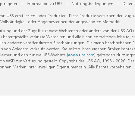
ptregister
|
Information zu UBS
|
Nutzungsbedingungen
|
Datens
 von UBS emittierten Index-Produkten. Diese Produkte versuchen den zugr
, Vollständigkeit oder Angemessenheit der angewandten Methodik.
Nutzung und der Zugriff auf diese Webseiten oder andere von der UBS AG 
eitgestellte verlinkte Webseiten und alle hierin enthaltenen Inhalte, e
allen anderen veröffentlichten Einschränkungen. Die hierin beschriebenen
n von Anlegern verkauft werden. Sie sollten Ihren eigenen Broker kontakt
laimer und den für die UBS-Website (
www.ubs.com
) geltenden Nutzungs
h WSD zur Verfügung gestellt. Copyright der UBS AG, 1998 - 2026. Das
nen Marken ihrer jeweiligen Eigentümer sein. Alle Rechte vorbehalten.