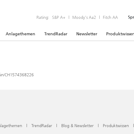
Rating:
S&P A+
|
Moody’s Aa2
|
Fitch AA
Sp
Anlagethemen
TrendRadar
Newsletter
Produktwisse
x/isin/CH1574368226
lagethemen
|
TrendRadar
|
Blog & Newsletter
|
Produktwissen
|