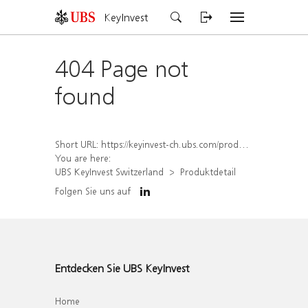
KeyInvest
404 Page not
found
Short URL:
https://keyinvest-ch.ubs.com/produkt/detail/index/isin/CH1574368390
You are here:
UBS KeyInvest Switzerland
Produktdetail
Folgen Sie uns auf
Entdecken Sie UBS KeyInvest
Home