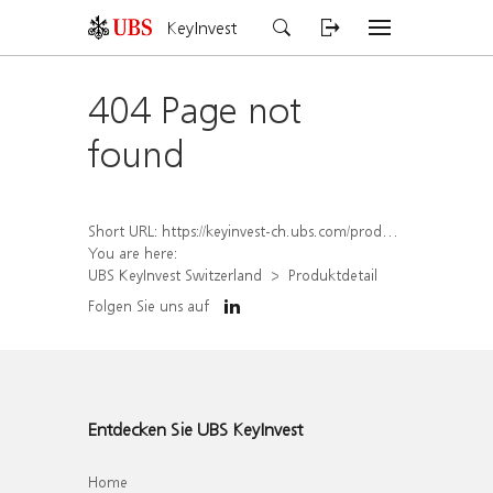
KeyInvest
404 Page not
found
Short URL:
https://keyinvest-ch.ubs.com/produkt/detail/index/isin/CH1574368663
You are here:
UBS KeyInvest Switzerland
Produktdetail
Folgen Sie uns auf
Entdecken Sie UBS KeyInvest
Home