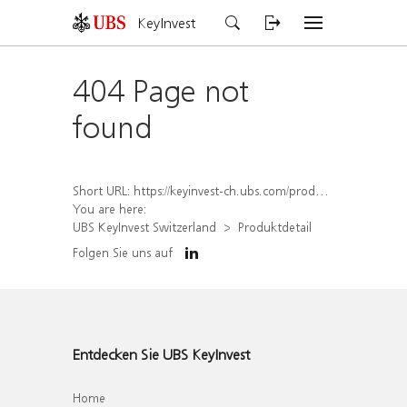
KeyInvest
404 Page not
found
Short URL:
https://keyinvest-ch.ubs.com/produkt/detail/index/isin/CH1574368770
You are here:
UBS KeyInvest Switzerland
Produktdetail
Folgen Sie uns auf
Entdecken Sie UBS KeyInvest
Home