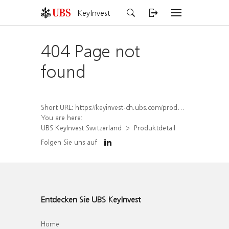
KeyInvest
404 Page not
found
Short URL:
https://keyinvest-ch.ubs.com/produkt/detail/index/isin/CH1574368887
You are here:
UBS KeyInvest Switzerland
Produktdetail
Folgen Sie uns auf
Entdecken Sie UBS KeyInvest
Home