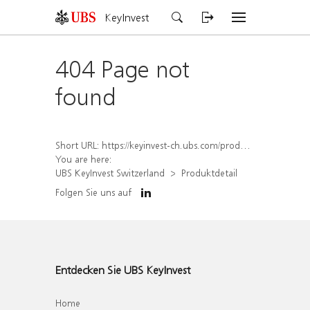
KeyInvest
404 Page not
found
Short URL:
https://keyinvest-ch.ubs.com/produkt/detail/index/isin/CH1574369034
You are here:
UBS KeyInvest Switzerland
Produktdetail
Folgen Sie uns auf
Entdecken Sie UBS KeyInvest
Home