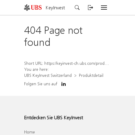
KeyInvest
404 Page not
found
Short URL:
https://keyinvest-ch.ubs.com/produkt/detail/index/isin/CH1574369042
You are here:
UBS KeyInvest Switzerland
Produktdetail
Folgen Sie uns auf
Entdecken Sie UBS KeyInvest
Home