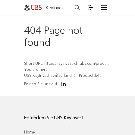
KeyInvest
404 Page not
found
Short URL:
https://keyinvest-ch.ubs.com/produkt/detail/index/isin/CH1574369224
You are here:
UBS KeyInvest Switzerland
Produktdetail
Folgen Sie uns auf
Entdecken Sie UBS KeyInvest
Home