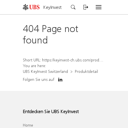
KeyInvest
404 Page not
found
Short URL:
https://keyinvest-ch.ubs.com/produkt/detail/index/isin/CH1574369323
You are here:
UBS KeyInvest Switzerland
Produktdetail
Folgen Sie uns auf
Entdecken Sie UBS KeyInvest
Home