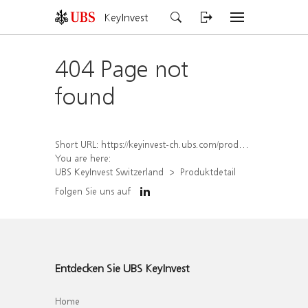
KeyInvest
404 Page not
found
Short URL:
https://keyinvest-ch.ubs.com/produkt/detail/index/isin/CH1574369356
You are here:
UBS KeyInvest Switzerland
Produktdetail
Folgen Sie uns auf
Entdecken Sie UBS KeyInvest
Home