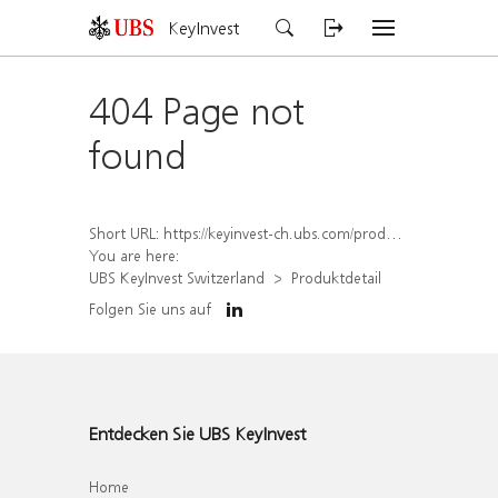
KeyInvest
404 Page not
found
Short URL:
https://keyinvest-ch.ubs.com/produkt/detail/index/isin/CH1574369745
You are here:
UBS KeyInvest Switzerland
Produktdetail
Folgen Sie uns auf
Entdecken Sie UBS KeyInvest
Home