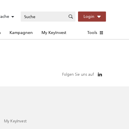
rache
Login
n
Kampagnen
My KeyInvest
Tools
Folgen Sie uns auf
My KeyInvest