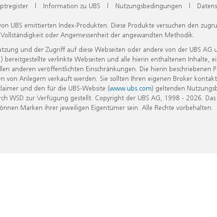
ptregister
|
Information zu UBS
|
Nutzungsbedingungen
|
Datens
 von UBS emittierten Index-Produkten. Diese Produkte versuchen den zugr
, Vollständigkeit oder Angemessenheit der angewandten Methodik.
Nutzung und der Zugriff auf diese Webseiten oder andere von der UBS AG 
eitgestellte verlinkte Webseiten und alle hierin enthaltenen Inhalte, e
allen anderen veröffentlichten Einschränkungen. Die hierin beschriebenen
n von Anlegern verkauft werden. Sie sollten Ihren eigenen Broker kontakt
laimer und den für die UBS-Website (
www.ubs.com
) geltenden Nutzungs
h WSD zur Verfügung gestellt. Copyright der UBS AG, 1998 - 2026. Das
nen Marken ihrer jeweiligen Eigentümer sein. Alle Rechte vorbehalten.