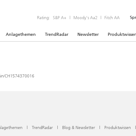
Rating:
S&P A+
|
Moody’s Aa2
|
Fitch AA
Sp
Anlagethemen
TrendRadar
Newsletter
Produktwisse
x/isin/CH1574370016
lagethemen
|
TrendRadar
|
Blog & Newsletter
|
Produktwissen
|