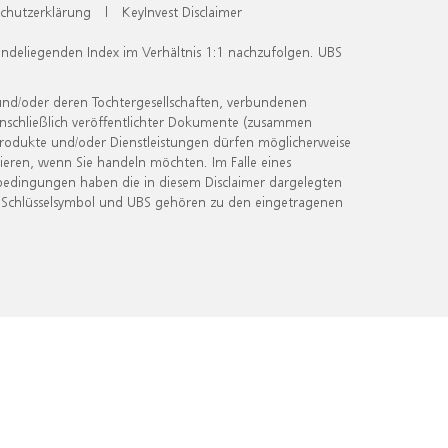
chutzerklärung
|
KeyInvest Disclaimer
undeliegenden Index im Verhältnis 1:1 nachzufolgen. UBS
und/oder deren Tochtergesellschaften, verbundenen
inschließlich veröffentlichter Dokumente (zusammen
 Produkte und/oder Dienstleistungen dürfen möglicherweise
ieren, wenn Sie handeln möchten. Im Falle eines
bedingungen haben die in diesem Disclaimer dargelegten
 Schlüsselsymbol und UBS gehören zu den eingetragenen