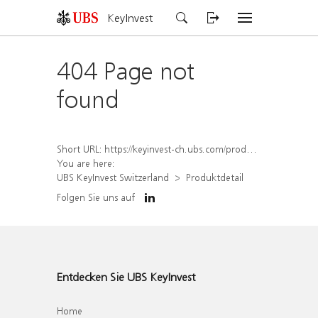
KeyInvest
404 Page not
found
Short URL:
https://keyinvest-ch.ubs.com/produkt/detail/index/isin/CH1574370347
You are here:
UBS KeyInvest Switzerland
Produktdetail
Folgen Sie uns auf
Entdecken Sie UBS KeyInvest
Home