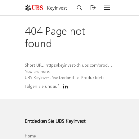
KeyInvest
404 Page not
found
Short URL:
https://keyinvest-ch.ubs.com/produkt/detail/index/isin/CH1574370412
You are here:
UBS KeyInvest Switzerland
Produktdetail
Folgen Sie uns auf
Entdecken Sie UBS KeyInvest
Home