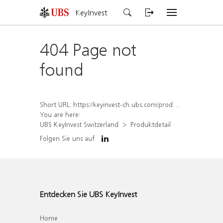
KeyInvest
404 Page not
found
Short URL:
https://keyinvest-ch.ubs.com/produkt/detail/index/isin/CH1574370453
You are here:
UBS KeyInvest Switzerland
Produktdetail
Folgen Sie uns auf
Entdecken Sie UBS KeyInvest
Home