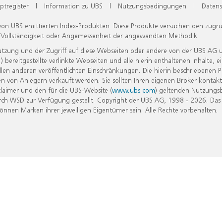
ptregister
|
Information zu UBS
|
Nutzungsbedingungen
|
Datens
 von UBS emittierten Index-Produkten. Diese Produkte versuchen den zugr
, Vollständigkeit oder Angemessenheit der angewandten Methodik.
Nutzung und der Zugriff auf diese Webseiten oder andere von der UBS AG 
eitgestellte verlinkte Webseiten und alle hierin enthaltenen Inhalte, e
allen anderen veröffentlichten Einschränkungen. Die hierin beschriebenen
n von Anlegern verkauft werden. Sie sollten Ihren eigenen Broker kontakt
laimer und den für die UBS-Website (
www.ubs.com
) geltenden Nutzungs
h WSD zur Verfügung gestellt. Copyright der UBS AG, 1998 - 2026. Das
nen Marken ihrer jeweiligen Eigentümer sein. Alle Rechte vorbehalten.