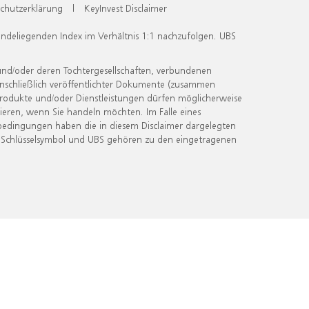
chutzerklärung
|
KeyInvest Disclaimer
undeliegenden Index im Verhältnis 1:1 nachzufolgen. UBS
und/oder deren Tochtergesellschaften, verbundenen
inschließlich veröffentlichter Dokumente (zusammen
 Produkte und/oder Dienstleistungen dürfen möglicherweise
ieren, wenn Sie handeln möchten. Im Falle eines
bedingungen haben die in diesem Disclaimer dargelegten
 Schlüsselsymbol und UBS gehören zu den eingetragenen