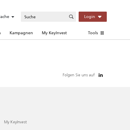
rache
Login
n
Kampagnen
My KeyInvest
Tools
Folgen Sie uns auf
My KeyInvest