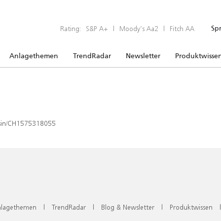
Rating:
S&P A+
|
Moody’s Aa2
|
Fitch AA
Sp
Anlagethemen
TrendRadar
Newsletter
Produktwisse
x/isin/CH1575318055
lagethemen
|
TrendRadar
|
Blog & Newsletter
|
Produktwissen
|