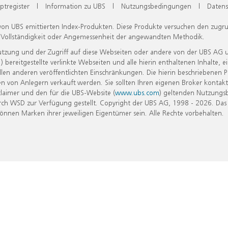
ptregister
|
Information zu UBS
|
Nutzungsbedingungen
|
Datens
 von UBS emittierten Index-Produkten. Diese Produkte versuchen den zugr
, Vollständigkeit oder Angemessenheit der angewandten Methodik.
Nutzung und der Zugriff auf diese Webseiten oder andere von der UBS AG 
eitgestellte verlinkte Webseiten und alle hierin enthaltenen Inhalte, e
allen anderen veröffentlichten Einschränkungen. Die hierin beschriebenen
n von Anlegern verkauft werden. Sie sollten Ihren eigenen Broker kontakt
laimer und den für die UBS-Website (
www.ubs.com
) geltenden Nutzungs
h WSD zur Verfügung gestellt. Copyright der UBS AG, 1998 - 2026. Das
nen Marken ihrer jeweiligen Eigentümer sein. Alle Rechte vorbehalten.