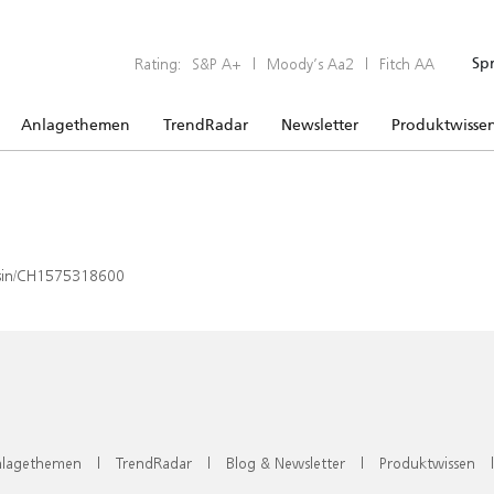
Rating:
S&P A+
|
Moody’s Aa2
|
Fitch AA
Sp
Anlagethemen
TrendRadar
Newsletter
Produktwisse
x/isin/CH1575318600
lagethemen
|
TrendRadar
|
Blog & Newsletter
|
Produktwissen
|