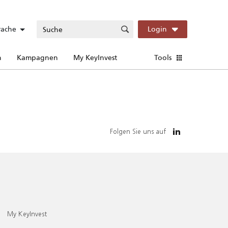
rache
Login
n
Kampagnen
My KeyInvest
Tools
Folgen Sie uns auf
My KeyInvest