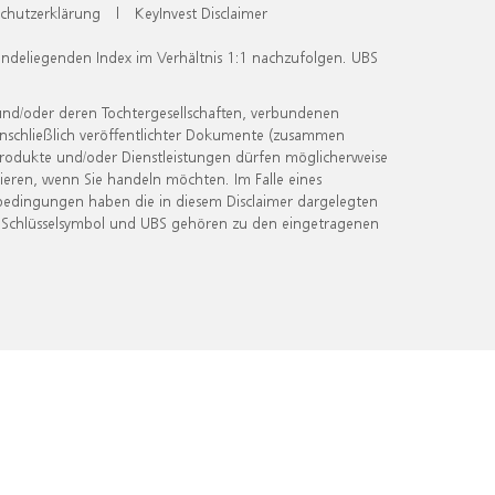
chutzerklärung
|
KeyInvest Disclaimer
undeliegenden Index im Verhältnis 1:1 nachzufolgen. UBS
und/oder deren Tochtergesellschaften, verbundenen
inschließlich veröffentlichter Dokumente (zusammen
 Produkte und/oder Dienstleistungen dürfen möglicherweise
ieren, wenn Sie handeln möchten. Im Falle eines
bedingungen haben die in diesem Disclaimer dargelegten
 Schlüsselsymbol und UBS gehören zu den eingetragenen