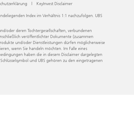
chutzerklärung
|
KeyInvest Disclaimer
undeliegenden Index im Verhältnis 1:1 nachzufolgen. UBS
und/oder deren Tochtergesellschaften, verbundenen
inschließlich veröffentlichter Dokumente (zusammen
 Produkte und/oder Dienstleistungen dürfen möglicherweise
ieren, wenn Sie handeln möchten. Im Falle eines
bedingungen haben die in diesem Disclaimer dargelegten
 Schlüsselsymbol und UBS gehören zu den eingetragenen