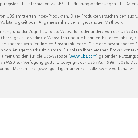
ptregister
|
Information zu UBS
|
Nutzungsbedingungen
|
Datens
 von UBS emittierten Index-Produkten. Diese Produkte versuchen den zugr
, Vollständigkeit oder Angemessenheit der angewandten Methodik.
Nutzung und der Zugriff auf diese Webseiten oder andere von der UBS AG 
eitgestellte verlinkte Webseiten und alle hierin enthaltenen Inhalte, e
allen anderen veröffentlichten Einschränkungen. Die hierin beschriebenen
n von Anlegern verkauft werden. Sie sollten Ihren eigenen Broker kontakt
laimer und den für die UBS-Website (
www.ubs.com
) geltenden Nutzungs
h WSD zur Verfügung gestellt. Copyright der UBS AG, 1998 - 2026. Das
nen Marken ihrer jeweiligen Eigentümer sein. Alle Rechte vorbehalten.