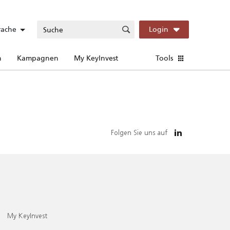
rache
Login
n
Kampagnen
My KeyInvest
Tools
Folgen Sie uns auf
My KeyInvest