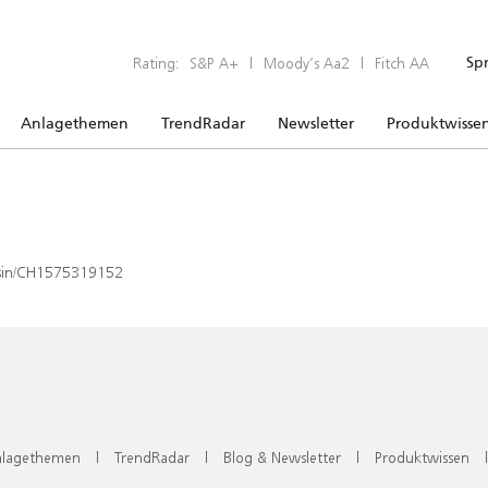
Rating:
S&P A+
|
Moody’s Aa2
|
Fitch AA
Sp
Anlagethemen
TrendRadar
Newsletter
Produktwisse
x/isin/CH1575319152
lagethemen
|
TrendRadar
|
Blog & Newsletter
|
Produktwissen
|