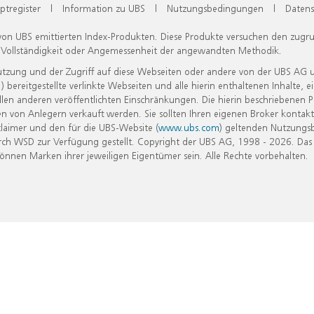
ptregister
|
Information zu UBS
|
Nutzungsbedingungen
|
Datens
 von UBS emittierten Index-Produkten. Diese Produkte versuchen den zugr
, Vollständigkeit oder Angemessenheit der angewandten Methodik.
Nutzung und der Zugriff auf diese Webseiten oder andere von der UBS AG 
eitgestellte verlinkte Webseiten und alle hierin enthaltenen Inhalte, e
allen anderen veröffentlichten Einschränkungen. Die hierin beschriebenen
n von Anlegern verkauft werden. Sie sollten Ihren eigenen Broker kontakt
laimer und den für die UBS-Website (
www.ubs.com
) geltenden Nutzungs
h WSD zur Verfügung gestellt. Copyright der UBS AG, 1998 - 2026. Das
nen Marken ihrer jeweiligen Eigentümer sein. Alle Rechte vorbehalten.