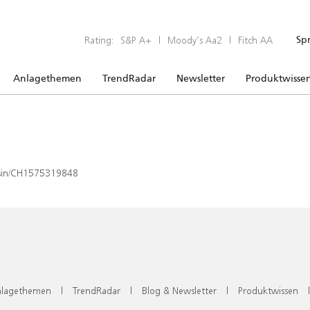
Rating:
S&P A+
|
Moody’s Aa2
|
Fitch AA
Sp
Anlagethemen
TrendRadar
Newsletter
Produktwisse
x/isin/CH1575319848
lagethemen
|
TrendRadar
|
Blog & Newsletter
|
Produktwissen
|