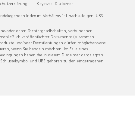
chutzerklärung
|
KeyInvest Disclaimer
undeliegenden Index im Verhältnis 1:1 nachzufolgen. UBS
und/oder deren Tochtergesellschaften, verbundenen
inschließlich veröffentlichter Dokumente (zusammen
 Produkte und/oder Dienstleistungen dürfen möglicherweise
ieren, wenn Sie handeln möchten. Im Falle eines
bedingungen haben die in diesem Disclaimer dargelegten
 Schlüsselsymbol und UBS gehören zu den eingetragenen