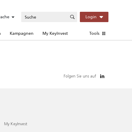
rache
Login
n
Kampagnen
My KeyInvest
Tools
Folgen Sie uns auf
My KeyInvest