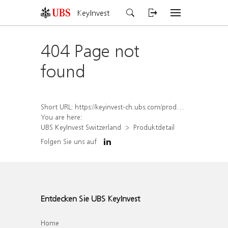
KeyInvest
404 Page not
found
Short URL:
https://keyinvest-ch.ubs.com/produkt/detail/index/isin/CH1575319962
You are here:
UBS KeyInvest Switzerland
Produktdetail
Folgen Sie uns auf
Entdecken Sie UBS KeyInvest
Home