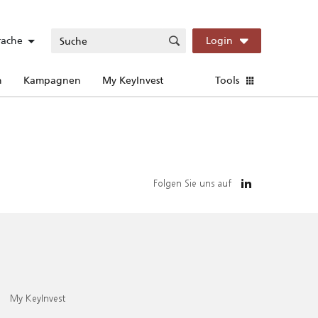
rache
Login
n
Kampagnen
My KeyInvest
Tools
Folgen Sie uns auf
My KeyInvest