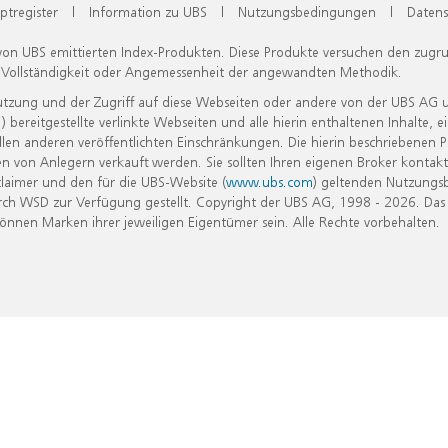
ptregister
|
Information zu UBS
|
Nutzungsbedingungen
|
Datens
 von UBS emittierten Index-Produkten. Diese Produkte versuchen den zugr
, Vollständigkeit oder Angemessenheit der angewandten Methodik.
Nutzung und der Zugriff auf diese Webseiten oder andere von der UBS AG 
eitgestellte verlinkte Webseiten und alle hierin enthaltenen Inhalte, e
allen anderen veröffentlichten Einschränkungen. Die hierin beschriebenen
n von Anlegern verkauft werden. Sie sollten Ihren eigenen Broker kontakt
laimer und den für die UBS-Website (
www.ubs.com
) geltenden Nutzungs
h WSD zur Verfügung gestellt. Copyright der UBS AG, 1998 - 2026. Das
nen Marken ihrer jeweiligen Eigentümer sein. Alle Rechte vorbehalten.