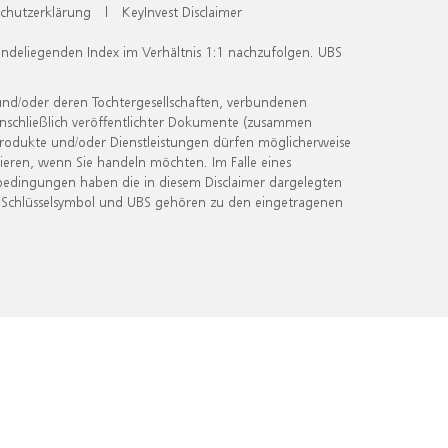
chutzerklärung
|
KeyInvest Disclaimer
undeliegenden Index im Verhältnis 1:1 nachzufolgen. UBS
und/oder deren Tochtergesellschaften, verbundenen
inschließlich veröffentlichter Dokumente (zusammen
 Produkte und/oder Dienstleistungen dürfen möglicherweise
ieren, wenn Sie handeln möchten. Im Falle eines
bedingungen haben die in diesem Disclaimer dargelegten
 Schlüsselsymbol und UBS gehören zu den eingetragenen