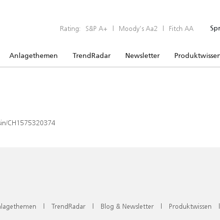
Rating:
S&P A+
|
Moody’s Aa2
|
Fitch AA
Sp
Anlagethemen
TrendRadar
Newsletter
Produktwisse
x/isin/CH1575320374
lagethemen
|
TrendRadar
|
Blog & Newsletter
|
Produktwissen
|