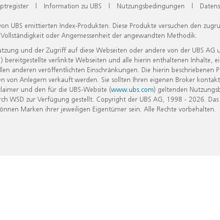
ptregister
|
Information zu UBS
|
Nutzungsbedingungen
|
Datens
 von UBS emittierten Index-Produkten. Diese Produkte versuchen den zugr
, Vollständigkeit oder Angemessenheit der angewandten Methodik.
Nutzung und der Zugriff auf diese Webseiten oder andere von der UBS AG 
eitgestellte verlinkte Webseiten und alle hierin enthaltenen Inhalte, e
allen anderen veröffentlichten Einschränkungen. Die hierin beschriebenen
n von Anlegern verkauft werden. Sie sollten Ihren eigenen Broker kontakt
laimer und den für die UBS-Website (
www.ubs.com
) geltenden Nutzungs
h WSD zur Verfügung gestellt. Copyright der UBS AG, 1998 - 2026. Das
nen Marken ihrer jeweiligen Eigentümer sein. Alle Rechte vorbehalten.