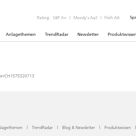
Rating:
S&P A+
|
Moody’s Aa2
|
Fitch AA
Sp
Anlagethemen
TrendRadar
Newsletter
Produktwisse
x/isin/CH1575320713
lagethemen
|
TrendRadar
|
Blog & Newsletter
|
Produktwissen
|