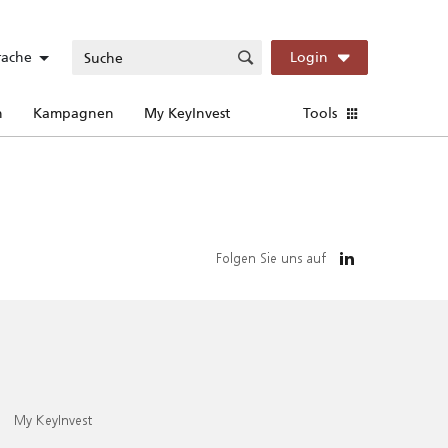
rache
Login
n
Kampagnen
My KeyInvest
Tools
Folgen Sie uns auf
My KeyInvest