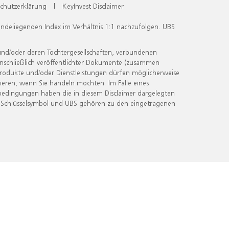
chutzerklärung
|
KeyInvest Disclaimer
undeliegenden Index im Verhältnis 1:1 nachzufolgen. UBS
und/oder deren Tochtergesellschaften, verbundenen
inschließlich veröffentlichter Dokumente (zusammen
 Produkte und/oder Dienstleistungen dürfen möglicherweise
ieren, wenn Sie handeln möchten. Im Falle eines
bedingungen haben die in diesem Disclaimer dargelegten
 Schlüsselsymbol und UBS gehören zu den eingetragenen